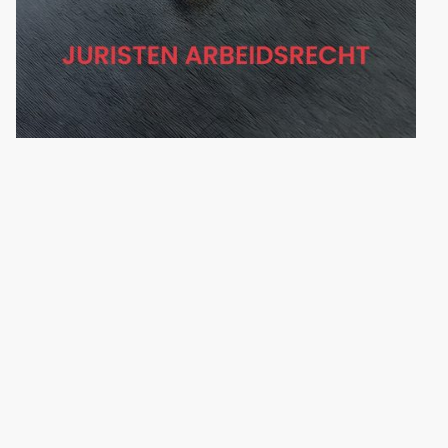
arbeidsrecht voor werkgevers
Wanneer u te maken heeft met een juridisch conflict of
juist een conflict wenst te voorkomen, staan wij graag
voor u klaar.
Bij ons bepaalt u op welke manier wij u kunnen helpen. U
kunt bijvoorbeeld vragen om onderhandelingen met uw
werknemer of om juridische vertegenwoordiging bij een
gerechtelijke procedure.
Daarnaast kunnen wij u helpen om waterdichte juridische
afspraken vast te leggen.
U kunt eenvoudig online een beroep op ons doen of eerst
contact met ons opnemen voor advies. Hier zijn enkele