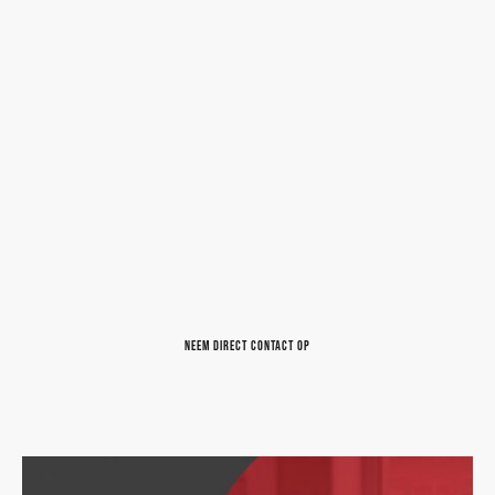
voordelen van onze dienstverlening:
Geen verzekering nodig:
U heeft geen aparte
verzekering nodig om gebruik te maken van onze
juridische bijstand.
Directe hulp van ervaren juristen:
U krijgt directe
ondersteuning van onze ervaren juristen die u kunnen
adviseren en begeleiden.
Scherpe tarieven:
Wij bieden concurrerende tarieven,
zodat u kunt profiteren van onze juridische diensten
zonder dat het uw budget overbelast.
Geen verrassingen achteraf:
Wij zorgen ervoor dat u
vooraf duidelijk inzicht heeft in de kosten en er
achteraf geen onaangename verrassingen zijn.
Bij ons kunt u rekenen op betrouwbare en transparante
juridische ondersteuning, waarbij uw belangen voorop
staan. Wij streven ernaar om u te helpen bij het oplossen
van conflicten en het voorkomen van juridische problemen,
zodat u met een gerust hart kunt blijven ondernemen.
Neem direct contact op