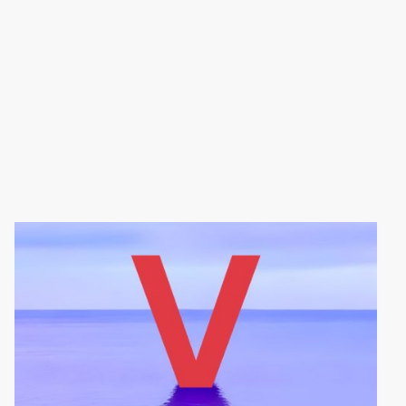
Onze mediators zijn experts in het helpen van mensen om goed met
elkaar te praten en samen oplossingen te vinden. Wij begrijpen dat het
belangrijk is om een neutrale en eerlijke plek te bieden waar iedereen
zich gehoord en gerespecteerd voelt. Wij zijn hier om u te begeleiden in
het bemiddelingsproces en ervoor te zorgen dat iedereen de kans krijgt
om zijn of haar mening en behoeften te delen.
Neem vandaag nog contact met ons op om te zien hoe onze mediators u
kunnen ondersteunen bij het oplossen van conflicten. Samen werken we
aan een positieve uitkomst, waarbij iedereen zich gewaardeerd en
gehoord voelt. U staat er niet alleen voor; wij zijn hier om u te helpen en te
ondersteunen.